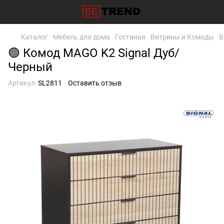
Каталог
Мебель для дома
Гостиная
Витрины и Комоды
В
🟢 Комод MAGO K2 Signal Дуб/
Черный
Артикул:
SL2811
Оставить отзыв