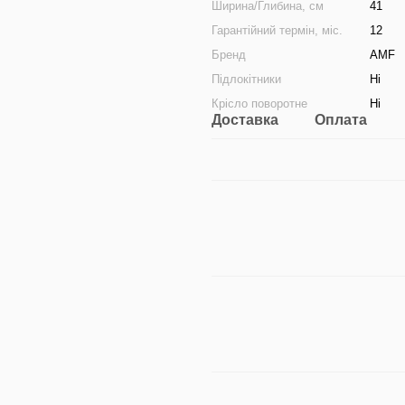
Ширина/Глибина, см
41
Гарантійний термін, міс.
12
Бренд
AMF
Підлокітники
Ні
Крісло поворотне
Ні
Доставка
Оплата