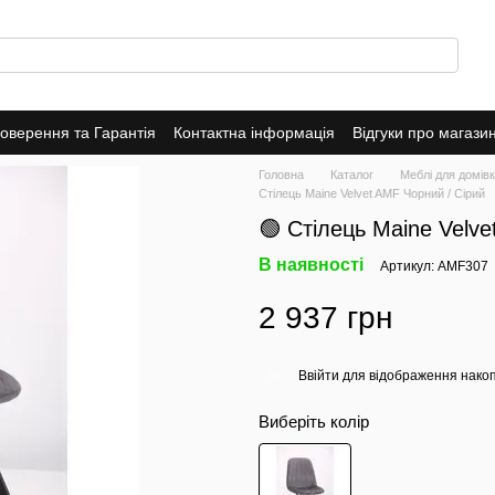
оверення та Гарантія
Контактна інформація
Відгуки про магази
Головна
Каталог
Меблі для домів
Стілець Maine Velvet AMF Чорний / Сірий
🟢 Стілець Maine Velve
В наявності
Артикул: AMF307
2 937 грн
Ввійти
для відображення накоп
%
Виберіть колір