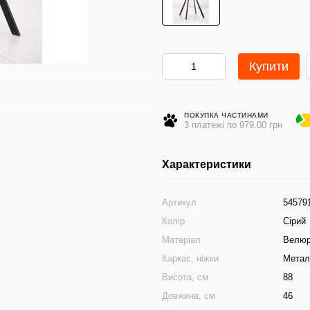
Купити
ПОКУПКА ЧАСТИНАМИ
3 платежі по 979.00 грн
Характеристики
Артикул
54579
Колір
Сірий
Матеріал
Велюр
Каркас, ніжки
Метал
Висота, см
88
Довжина, см
46