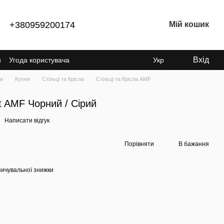
Мій кошик
+380959200174
Вхід
н
Угода користувача
Укр
ки
Кухня
Стільці та Крісла
Стільці та Крісла AMF
t AMF Чорний / Сірий
Написати відгук
Порівняти
В бажання
ичувальної знижки