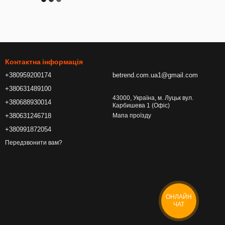
Контактна інформація
+380959200174
betrend.com.ua1@gmail.com
+380631489100
43000, Україна, м. Луцьк вул.
+380688930014
Карбишева 1 (Офіс)
+380631246718
Мапа проїзду
+380991872054
Передзвонити вам?
ОНЛАЙН
ЧАТ