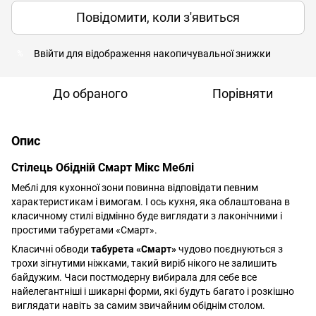
Повідомити, коли з'явиться
Ввійти
для відображення накопичувальної знижки
%
До обраного
Порівняти
Опис
Стілець Обідній Смарт Мікс Меблі
Меблі для кухонної зони повинна відповідати певним
характеристикам і вимогам. І ось кухня, яка облаштована в
класичному стилі відмінно буде виглядати з лаконічними і
простими табуретами «Смарт».
Класичні обводи
табурета «Смарт»
чудово поєднуються з
трохи зігнутими ніжками, такий виріб нікого не залишить
байдужим. Часи постмодерну вибирала для себе все
найелегантніші і шикарні форми, які будуть багато і розкішно
виглядати навіть за самим звичайним обіднім столом.