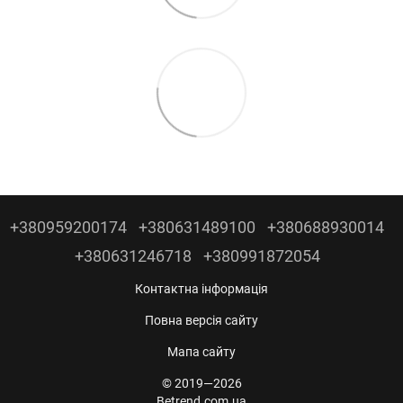
+380959200174
+380631489100
+380688930014
+380631246718
+380991872054
Контактна інформація
Повна версія сайту
Мапа сайту
© 2019—2026
Betrend.com.ua