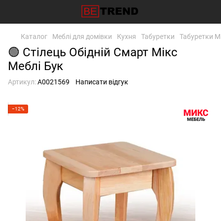
Каталог
Меблі для домівки
Кухня
Табуретки
Табуретки Мі
🟢 Стілець Обідній Смарт Мікс
Меблі Бук
Артикул:
А0021569
Написати відгук
−12%