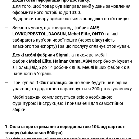
Додаткова інформація про доставку:
Для того, щоб товар був відправлений у день замовлення,
оформити його потрібно до 13:00.
Відправки товару здійснюються з понеділка по п'ятницю.
Зверніть увагу, що товари від фабрик
AMF,
LOVKO,PRESTOL, DAOSUN, Mebel Elite, ONTO
та інші
забирають курʼєри нової пошти (через відсутність
власного транспорту) і за цю послугу сплачує отримувач.
Деякі меблі фабрики
Signal
, а також всі меблі
фабрик
Mebel Elite, Halmar, Cama, ASM
потрібно очікувати
з Польщі від 5 до 14 робочих днів. Меблі інших фабрик є в
наявності в Україні.
При купівлі
1-2шт стільців
, якщо вони будуть не в рідній
упаковці то додатково нараховується 200грн за упаковку.
Меблі завжди комплектується всією необхідною
фурнітурою і інструкцією і призначені для самостійної
збірки.
1. Оплата при отриманні з передоплатою 10% від вартості
товару (мінімально 500грн)
Комісія за зворотний переказ коштів при доставці компанією