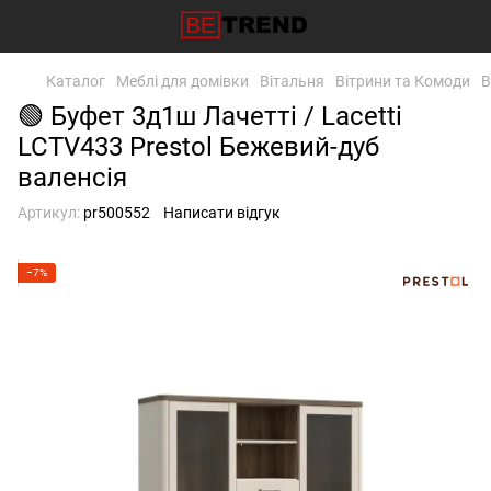
Каталог
Меблі для домівки
Вітальня
Вітрини та Комоди
В
🟢 Буфет 3д1ш Лачетті / Lacetti
LCTV433 Prestol Бежевий-дуб
валенсія
Артикул:
pr500552
Написати відгук
−7%