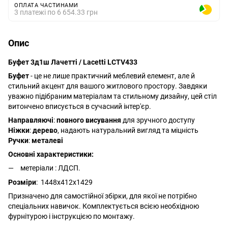
ОПЛАТА ЧАСТИНАМИ
3 платежі по 6 654.33 грн
Опис
Буфет 3д1ш Лачетті / Lacetti LCTV433
Буфет
- це не лише практичний меблевий елемент, але й
стильний акцент для вашого житлового простору. Завдяки
уважно підібраним матеріалам та стильному дизайну, цей стіл
витончено вписується в сучасний інтер'єр.
Направляючі
:
повного висування
для зручного доступу
Ніжки
:
дерево
, надають натуральний вигляд та міцність
Ручки
:
металеві
Основні характеристики:
метеріали : ЛДСП.
Розміри
: 1448x412x1429
Призначено для самостійної збірки, для якої не потрібно
спеціальних навичок. Комплектується всією необхідною
фурнітурою і інструкцією по монтажу.