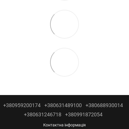
+380959200174
+380631489100
+380688930014
+380631246718
+380991872054
Контактна інформація