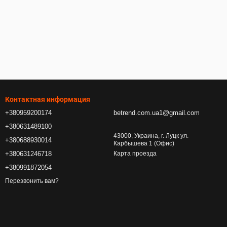
Контактная информация
+380959200174
betrend.com.ua1@gmail.com
+380631489100
43000, Украина, г. Луцк ул.
+380688930014
Карбышева 1 (Офис)
+380631246718
Карта проезда
+380991872054
Перезвонить вам?