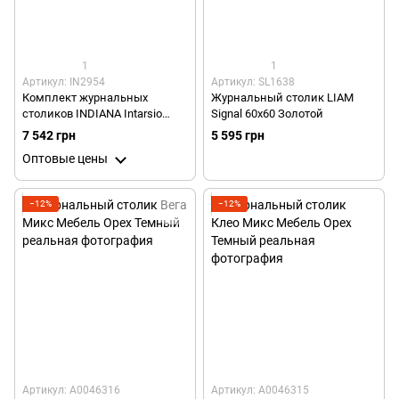
1
1
Артикул: IN2954
Артикул: SL1638
Комплект журнальных
Журнальный столик LIAM
столиков INDIANA Intarsio
Signal 60х60 Золотой
80x80 Белый Глянец Эффект
7 542 грн
5 595 грн
Мрамора / Черный
Оптовые цены
−12%
−12%
Артикул: А0046316
Артикул: А0046315