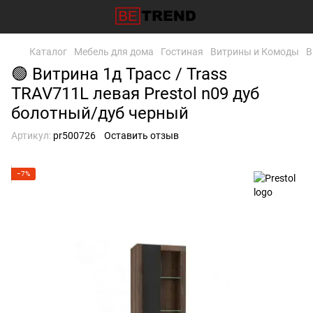
Каталог
Мебель для дома
Гостиная
Витрины и Комоды
В
🟢 Витрина 1д Трасс / Trass
TRAV711L левая Prestol n09 дуб
болотный/дуб черный
Артикул:
pr500726
Оставить отзыв
−7%