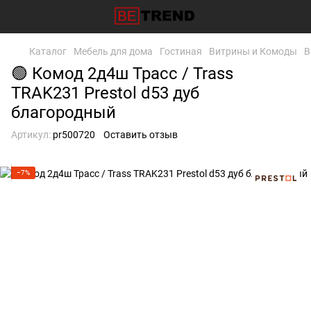
Каталог
Мебель для дома
Гостиная
Витрины и Комоды
В
🟢 Комод 2д4ш Трасс / Trass
TRAK231 Prestol d53 дуб
благородный
Артикул:
pr500720
Оставить отзыв
−7%