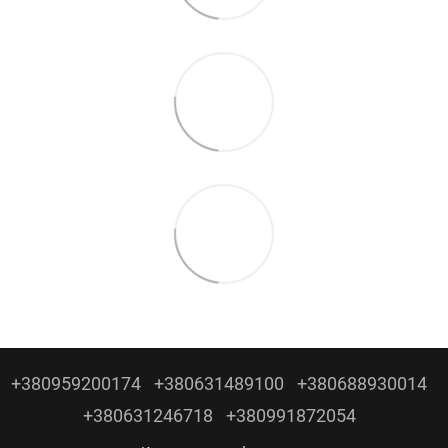
+380959200174
+380631489100
+380688930014
+380631246718
+380991872054