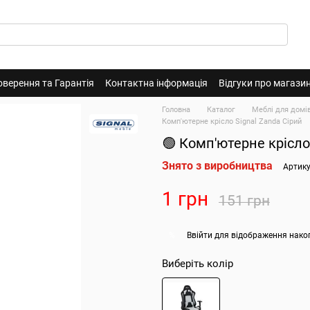
оверення та Гарантія
Контактна інформація
Відгуки про магази
Головна
Каталог
Меблі для домі
Комп'ютерне крісло Signal Zanda Сірий
🟢 Комп'ютерне крісло
Знято з виробництва
Артику
1 грн
151 грн
Ввійти
для відображення нако
%
Виберіть колір