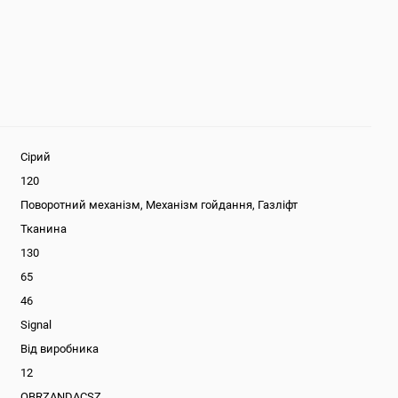
Сірий
120
Поворотний механізм, Механізм гойдання, Газліфт
Тканина
130
65
46
Signal
Від виробника
12
OBRZANDACSZ