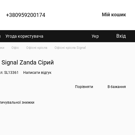
+380959200174
Мій кошик
Вхід
н
Угода користувача
Укр
вки
Офіс
Офісні крісла
Офісні крісла Signal
 Signal Zanda Сірий
л: SL13361
Написати відгук
Порівняти
В бажання
пичувальної знижки