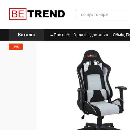
Перейти до основного контенту
Каталог
→Про нас
Оплата і доставка
Обмін, П
Політика Конфіденційності
−99%