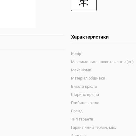
Характеристики
Колір
Максимальне навантаження (кг.)
Механізми
Матеріал обшивки
Висота крісла
Ширина крісла
Глибина крісла
Бренд
Тип гарантії
Гарантійний термін, міс.
Артикул