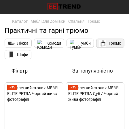
Каталог
Меблі для домівки
Спальня
Трюмо
Практичні та гарні трюмо
Ліжка
Комоди
Тумби
Трюмо
Шафи
Фільтр
За популярністю
−5%
−5%