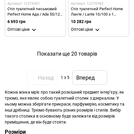
Артикул: 12376981
Артикул: 12376983
Стіл туалетний письмовий
Стіл туалетний Perfect Home
Perfect Home Ада / Ada 5S/120
Ланте / Lante 1S/100 з 1
з 5 шухядами Білий глянець
шухлядою і золотими
6 693 грн
10 282 грн
ніжками Беж
Оптові ціни
Оптові ціни
Показати ще 20 товарів
Назад
Вперед
1
з 5
Кожна жінка мріє про такий розкішний предмет інтер’єру, як
трюмо, яке являє собою туалетний столик з дзеркалом. У
ньому можна зберігати прикраси, парфумерію, косметику та
інші дрібниці. Трюмо бувають різних розмірів і стилів. Вибір
такого столика в основному буде залежати від розмірів
приміщення, де він буде стояти.
Розміри