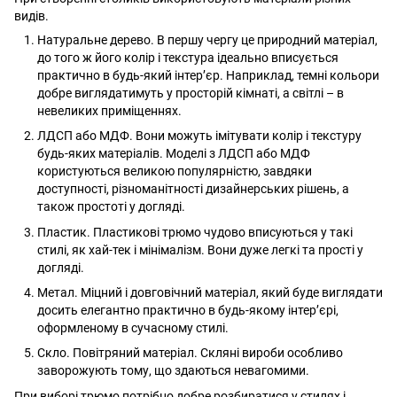
видів.
Натуральне дерево. В першу чергу це природний матеріал,
до того ж його колір і текстура ідеально вписується
практично в будь-який інтер’єр. Наприклад, темні кольори
добре виглядатимуть у просторій кімнаті, а світлі – в
невеликих приміщеннях.
ЛДСП або МДФ. Вони можуть імітувати колір і текстуру
будь-яких матеріалів. Моделі з ЛДСП або МДФ
користуються великою популярністю, завдяки
доступності, різноманітності дизайнерських рішень, а
також простоті у догляді.
Пластик. Пластикові трюмо чудово вписуються у такі
стилі, як хай-тек і мінімалізм. Вони дуже легкі та прості у
догляді.
Метал. Міцний і довговічний матеріал, який буде виглядати
досить елегантно практично в будь-якому інтер’єрі,
оформленому в сучасному стилі.
Скло. Повітряний матеріал. Скляні вироби особливо
заворожують тому, що здаються невагомими.
При виборі трюмо потрібно добре розбиратися у стилях і