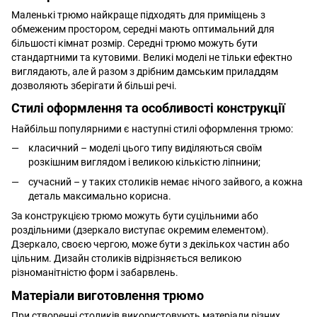
Маленькі трюмо найкраще підходять для приміщень з
обмеженим простором, середні мають оптимальний для
більшості кімнат розмір. Середні трюмо можуть бути
стандартними та кутовими. Великі моделі не тільки ефектно
виглядають, але й разом з дрібним дамським приладдям
дозволяють зберігати й більші речі.
Стилі оформлення та особливості конструкції
Найбільш популярними є наступні стилі оформлення трюмо:
класичний – моделі цього типу виділяються своїм
розкішним виглядом і великою кількістю ліпнини;
сучасний – у таких столиків немає нічого зайвого, а кожна
деталь максимально корисна.
За конструкцією трюмо можуть бути суцільними або
роздільними (дзеркало виступає окремим елементом).
Дзеркало, своєю чергою, може бути з декількох частин або
цільним. Дизайн столиків відрізняється великою
різноманітністю форм і забарвлень.
Матеріали виготовлення трюмо
При створенні столиків використовують матеріали різних