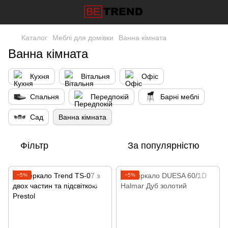
Каталог
Меблі для домівки
Ванна кімната
Ванна кімната
Кухня
Вітальня
Офіс
Спальня
Передпокій
Барні меблі
Сад
Ванна кімната
Фільтр
За популярністю
−5%
−5%