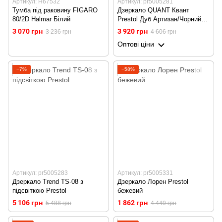
Артикул: H67532
Артикул: pr5005281
Тумба під раковину FIGARO
Дзеркало QUANT Квант
80/2D Halmar Білий
Prestol Дуб Артизан/Чорний
QG-06
3 070 грн
3 920 грн
3 236 грн
4 606 грн
Оптові ціни
−7%
−58%
Артикул: pr5005283
Артикул: pr5005331
Дзеркало Trend TS-08 з
Дзеркало Лорен Prestol
підсвіткою Prestol
бежевий
5 106 грн
1 862 грн
5 488 грн
4 449 грн