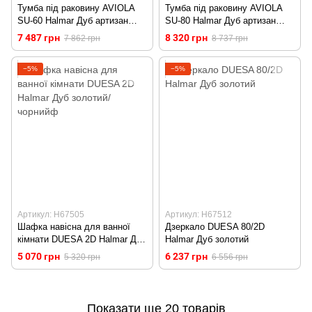
Тумба під раковину AVIOLA
Тумба під раковину AVIOLA
SU-60 Halmar Дуб артизан
SU-80 Halmar Дуб артизан
кашемір
кашемір
7 487 грн
8 320 грн
7 862 грн
8 737 грн
−5%
−5%
Артикул: H67505
Артикул: H67512
Шафка навісна для ванної
Дзеркало DUESA 80/2D
кімнати DUESA 2D Halmar Дуб
Halmar Дуб золотий
золотий/чорнийф
5 070 грн
6 237 грн
5 320 грн
6 556 грн
Показати ще 20 товарів