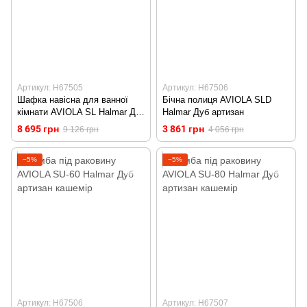
Артикул: H67505
Артикул: H67506
Шафка навісна для ванної
Бічна полиця AVIOLA SLD
кімнати AVIOLA SL Halmar Дуб
Halmar Дуб артизан
артизан-кашемір
8 695 грн
3 861 грн
9 126 грн
4 056 грн
−5%
−5%
Артикул: H67506
Артикул: H67507