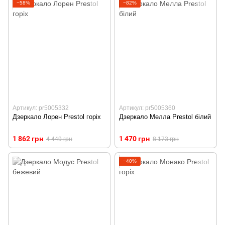
−58%
−82%
Артикул: pr5005332
Артикул: pr5005360
Дзеркало Лорен Prestol горіх
Дзеркало Мелла Prestol білий
1 862 грн
1 470 грн
4 449 грн
8 173 грн
−40%