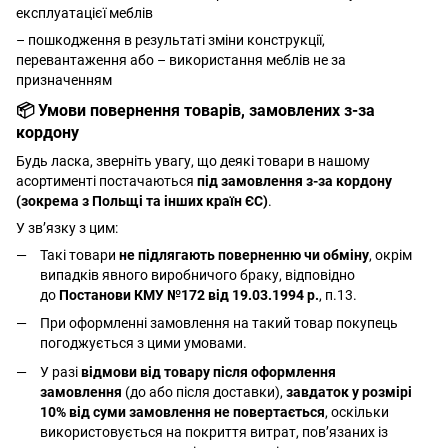
експлуатацієї меблів
– пошкодження в результаті зміни конструкції,
перевантаження або – використання меблів не за
призначенням
📦 Умови повернення товарів, замовлених з-за
кордону
Будь ласка, зверніть увагу, що деякі товари в нашому
асортименті постачаються
під замовлення з-за кордону
(зокрема з Польщі та інших країн ЄС)
.
У зв’язку з цим:
Такі товари
не підлягають поверненню чи обміну
, окрім
випадків явного виробничого браку, відповідно
до
Постанови КМУ №172 від 19.03.1994 р.
, п.13.
При оформленні замовлення на такий товар покупець
погоджується з цими умовами.
У разі
відмови від товару після оформлення
замовлення
(до або після доставки),
завдаток у розмірі
10% від суми замовлення не повертається
, оскільки
використовується на покриття витрат, пов’язаних із