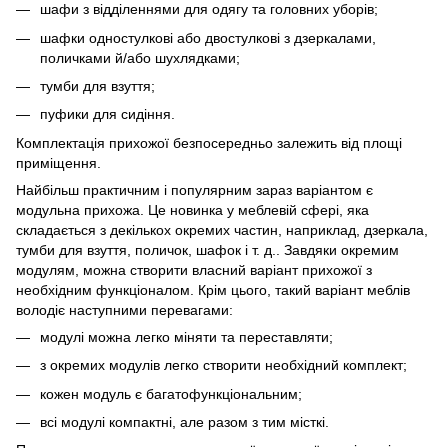
шафи з відділеннями для одягу та головних уборів;
шафки одностулкові або двостулкові з дзеркалами,
поличками й/або шухлядками;
тумби для взуття;
пуфики для сидіння.
Комплектація прихожої безпосередньо залежить від площі
приміщення.
Найбільш практичним і популярним зараз варіантом є
модульна прихожа. Це новинка у меблевій сфері, яка
складається з декількох окремих частин, наприклад, дзеркала,
тумби для взуття, поличок, шафок і т. д.. Завдяки окремим
модулям, можна створити власний варіант прихожої з
необхідним функціоналом. Крім цього, такий варіант меблів
володіє наступними перевагами:
модулі можна легко міняти та переставляти;
з окремих модулів легко створити необхідний комплект;
кожен модуль є багатофункціональним;
всі модулі компактні, але разом з тим місткі.