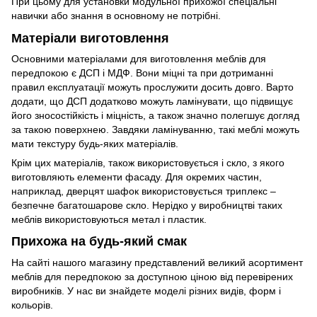
При цьому для установки модульної прихожої спеціальні
навички або знання в основному не потрібні.
Матеріали виготовлення
Основними матеріалами для виготовлення меблів для
передпокою є ДСП і МДФ. Вони міцні та при дотриманні
правил експлуатації можуть прослужити досить довго. Варто
додати, що ДСП додатково можуть ламінувати, що підвищує
його зносостійкість і міцність, а також значно полегшує догляд
за такою поверхнею. Завдяки ламінуванню, такі меблі можуть
мати текстуру будь-яких матеріалів.
Крім цих матеріалів, також використовується і скло, з якого
виготовляють елементи фасаду. Для окремих частин,
наприклад, дверцят шафок використовується триплекс –
безпечне багатошарове скло. Нерідко у виробництві таких
меблів використовуються метал і пластик.
Прихожа на будь-який смак
На сайті нашого магазину представлений великий асортимент
меблів для передпокою за доступною ціною від перевірених
виробників. У нас ви знайдете моделі різних видів, форм і
кольорів.