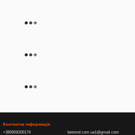
Контактна інформація
+380959200174
betrend.com.ua1@gmail.com