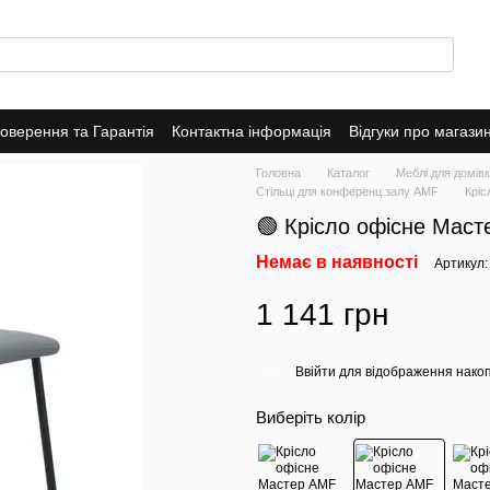
оверення та Гарантія
Контактна інформація
Відгуки про магази
Головна
Каталог
Меблі для домів
Стільці для конференц залу AMF
Кріс
🟢 Крісло офісне Маст
Немає в наявності
Артикул
1 141 грн
Ввійти
для відображення накоп
%
Виберіть колір