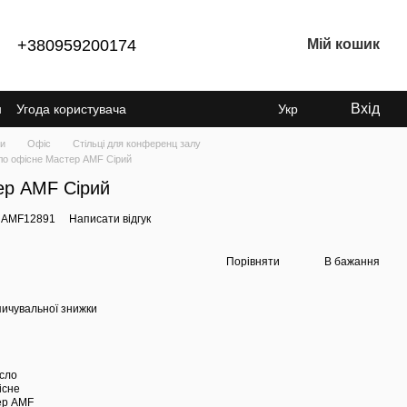
+380959200174
Мій кошик
Вхід
н
Угода користувача
Укр
ки
Офіс
Стільці для конференц залу
ло офісне Мастер AMF Сірий
ер AMF Сірий
: AMF12891
Написати відгук
Порівняти
В бажання
ичувальної знижки