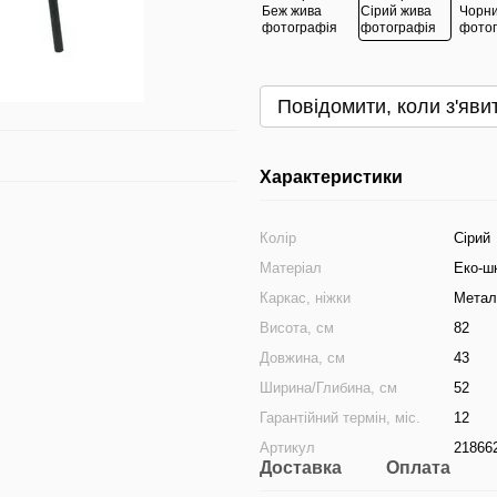
Повідомити, коли з'яви
Характеристики
Колір
Сірий
Матеріал
Еко-ш
Каркас, ніжки
Метал
Висота, см
82
Довжина, см
43
Ширина/Глибина, см
52
Гарантійний термін, міс.
12
Артикул
21866
Доставка
Оплата