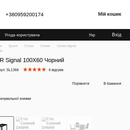
Мій кошик
+380959200174
Вхід
Угода користувача
Укр
ки
Кухня
Столи
Скляні
Скляні Signal
ий
R Signal 100X60 Чорний
кул: SL1366
6 відгуків
Порівняти
В бажання
ичувальної знижки