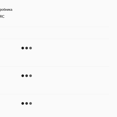
иробника
RC