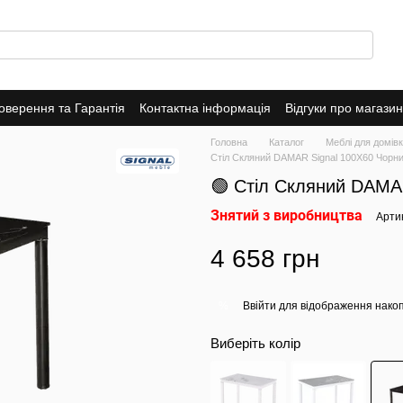
оверення та Гарантія
Контактна інформація
Відгуки про магазин
Головна
Каталог
Меблі для домів
Стіл Скляний DAMAR Signal 100X60 Чорн
🟢 Стіл Скляний DAMA
Знятий з виробництва
Арти
4 658 грн
Ввійти
для відображення накоп
%
Виберіть колір