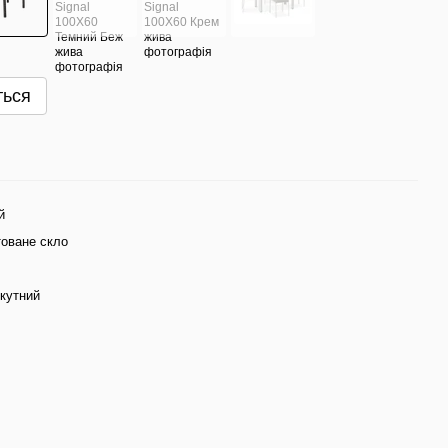
ться
й
товане скло
кутний