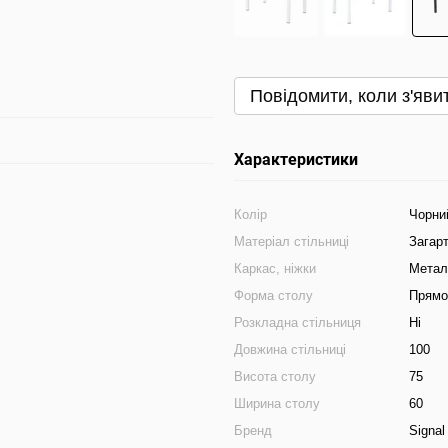
Повідомити, коли з'яви
Характеристики
Колір
Чорни
Матеріал стільниці
Загар
Каркас, ніжки
Метал
Форма столу
Прямо
Розкладна стільниця
Ні
Довжина стільниці
100
Висота столу
75
Ширина столу
60
Бренд
Signal