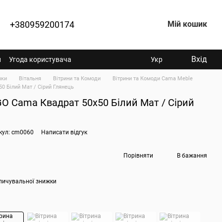
+380959200174
Мій кошик
Вхід
н
Угода користувача
Укр
вки
Вітальня
Вітрини та Комоди
Вітрини та Комоди Cama Meble
50 Білий Мат / Сірий Глянець
IGO Cama Квадрат 50x50 Білий Мат / Сірий
кул: cm0060
Написати відгук
Порівняти
В бажання
пичувальної знижки