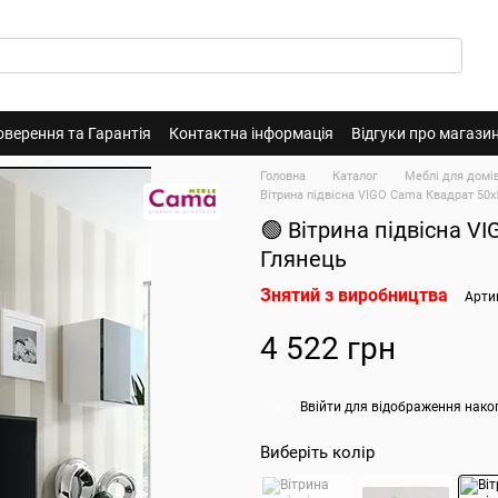
оверення та Гарантія
Контактна інформація
Відгуки про магази
Головна
Каталог
Меблі для домі
Вітрина підвісна VIGO Cama Квадрат 50x
🟢 Вітрина підвісна V
Глянець
Знятий з виробництва
Арти
4 522 грн
Ввійти
для відображення нако
%
Виберіть колір