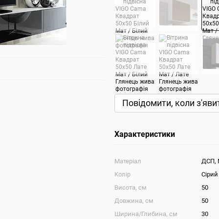
Повідомити, коли з'яви
Характеристики
Матеріал
ДСП,
Колір
Сірий
Висота, см
50
Довжина, см
50
Ширина/Глибина, см
30