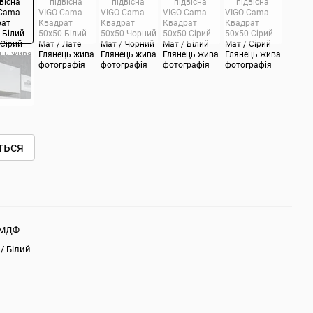
ться
 МДФ
 / Білий