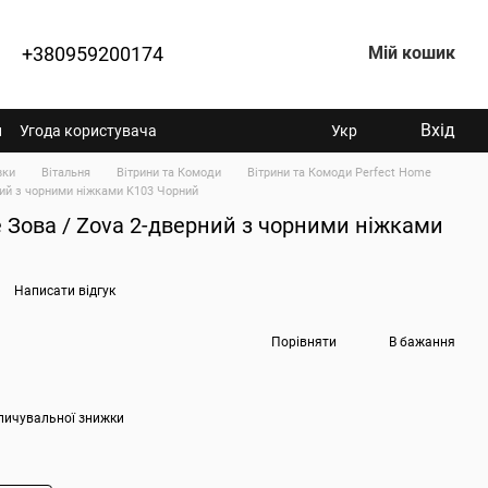
+380959200174
Мій кошик
Вхід
н
Угода користувача
Укр
вки
Вітальня
Вітрини та Комоди
Вітрини та Комоди Perfect Home
ний з чорними ніжками K103 Чорний
 Зова / Zova 2-дверний з чорними ніжками
Написати відгук
Порівняти
В бажання
пичувальної знижки