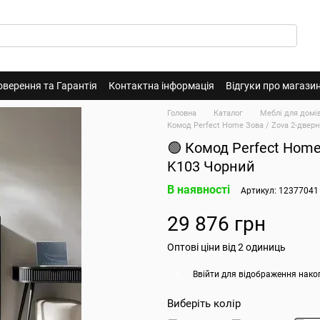
оверення та Гарантія
Контактна інформація
Відгуки про магази
Головна
Каталог
Меблі для домі
Комод Perfect Home Зова / Zova 2-двер
🟢 Комод Perfect Home
K103 Чорний
В наявності
Артикул: 12377041
29 876 грн
Оптові ціни від 2 одиниць
Ввійти
для відображення нако
%
Виберіть колір