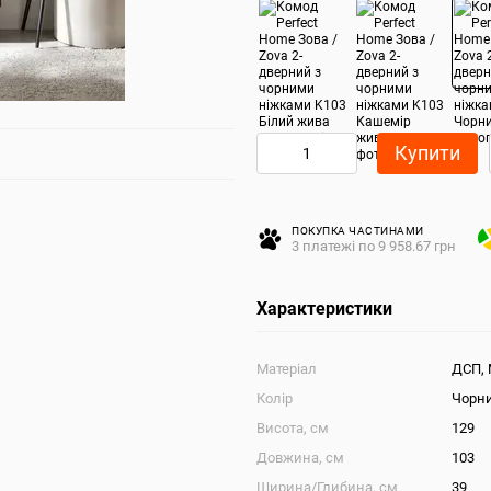
Купити
ПОКУПКА ЧАСТИНАМИ
3 платежі по 9 958.67 грн
Характеристики
Матеріал
ДСП,
Колір
Чорн
Висота, см
129
Довжина, см
103
Ширина/Глибина, см
39