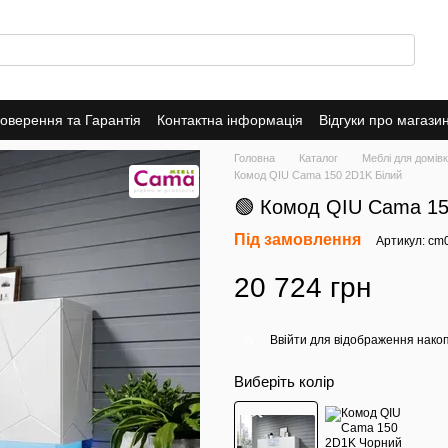
оверення та Гарантія
Контактна інформація
Відгуки про магази
Головна
Каталог
Меблі для домів
Комод QIU Cama 150 2D1K Білий
🟢 Комод QIU Cama 15
Під замовлення
Артикул: cm
20 724 грн
Ввійти
для відображення накоп
%
Виберіть колір