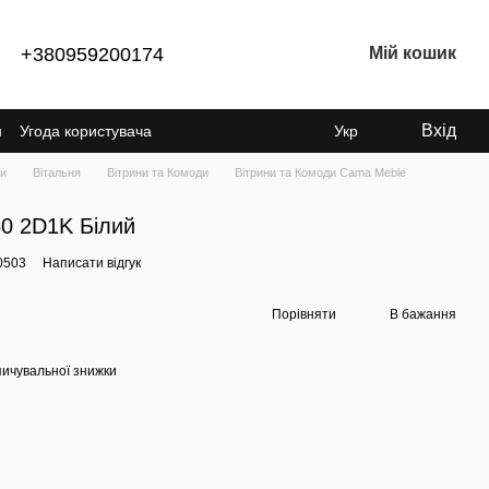
+380959200174
Мій кошик
Вхід
н
Угода користувача
Укр
ки
Вітальня
Вітрини та Комоди
Вітрини та Комоди Cama Meble
0 2D1K Білий
0503
Написати відгук
Порівняти
В бажання
ичувальної знижки