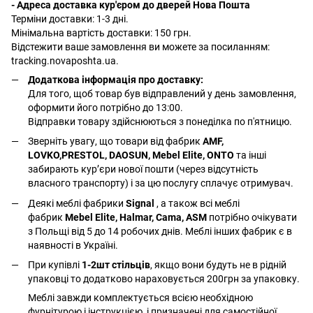
- Адреса доставка кур'єром до дверей Нова Пошта
Терміни доставки: 1-3 дні.
Мінімальна вартість доставки: 150 грн.
Відстежити ваше замовлення ви можете за посиланням:
tracking.novaposhta.ua.
Додаткова інформація про доставку:
Для того, щоб товар був відправлений у день замовлення,
оформити його потрібно до 13:00.
Відправки товару здійснюються з понеділка по п'ятницю.
Зверніть увагу, що товари від фабрик
AMF,
LOVKO,PRESTOL, DAOSUN, Mebel Elite, ONTO
та інші
забирають курʼєри нової пошти (через відсутність
власного транспорту) і за цю послугу сплачує отримувач.
Деякі меблі фабрики
Signal
, а також всі меблі
фабрик
Mebel Elite, Halmar, Cama, ASM
потрібно очікувати
з Польщі від 5 до 14 робочих днів. Меблі інших фабрик є в
наявності в Україні.
При купівлі
1-2шт стільців
, якщо вони будуть не в рідній
упаковці то додатково нараховується 200грн за упаковку.
Меблі завжди комплектується всією необхідною
фурнітурою і інструкцією і призначені для самостійної