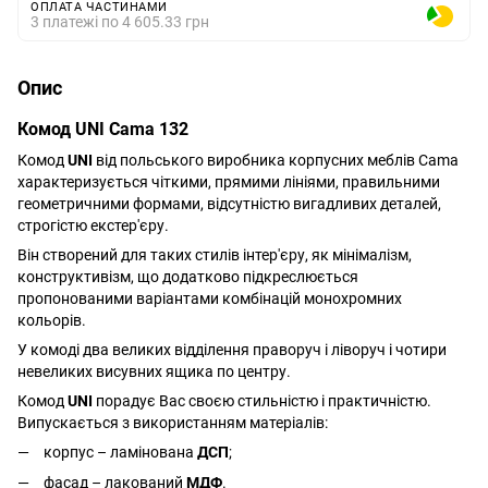
ОПЛАТА ЧАСТИНАМИ
3 платежі по 4 605.33 грн
Опис
Комод UNI Cama 132
Комод
UNI
від польського виробника корпусних меблів Cama
характеризується чіткими, прямими лініями, правильними
геометричними формами, відсутністю вигадливих деталей,
строгістю екстер'єру.
Він створений для таких стилів інтер'єру, як мінімалізм,
конструктивізм, що додатково підкреслюється
пропонованими варіантами комбінацій монохромних
кольорів.
У комоді два великих відділення праворуч і ліворуч і чотири
невеликих висувних ящика по центру.
Комод
UNI
порадує Вас своєю стильністю і практичністю.
Випускається з використанням матеріалів:
корпус – ламінована
ДСП
;
фасад – лакований
МДФ
.