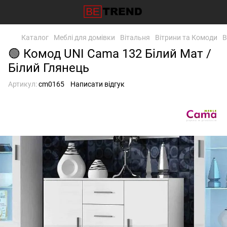
Каталог
Меблі для домівки
Вітальня
Вітрини та Комоди
В
🟢 Комод UNI Cama 132 Білий Мат /
Білий Глянець
Артикул:
cm0165
Написати відгук