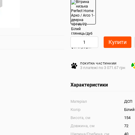
Купити
ПОКУПКА ЧАСТИНАМИ
3 платежі по 3 071.67 грн
Характеристики
Матеріал
ДСП
Колір
Білий
Висота, см
154
Довжина, см
72
Ширина/Глибина, см
40