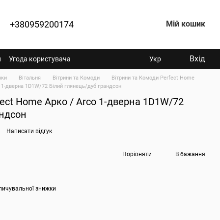
+380959200174
Мій кошик
Вхід
н
Угода користувача
Укр
вки
Вітальня
Вітрини та Комоди
Вітрини та Комоди Perfect Home
o 1-дверна 1D1W/72 Білий глянець/дуб грандсон
fect Home Арко / Arco 1-дверна 1D1W/72
андсон
Написати відгук
Порівняти
В бажання
пичувальної знижки