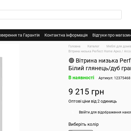
оверення та Гарантія
Контактна інформація
Відгуки про магази
Головна
Каталог
Меблі для домі
Вітрина низька Perfect Home Арко / Arc
🟢 Вітрина низька Per
Білий глянець/дуб гр
В наявності
Артикул: 12375468
9 215 грн
Оптові ціни від 2 одиниць
Ввійти
для відображення нако
%
Виберіть колір